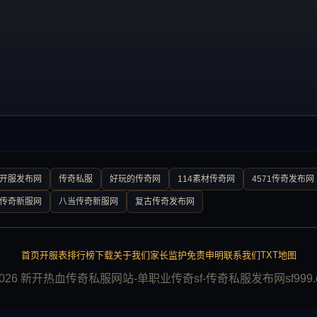
0开服发布网
传奇私服
好玩的传奇网
114素材传奇网
4571传奇发布网
传奇新服网
八当传奇新服网
复古传奇发布网
首页
开服表
排行榜
下载
关于我们
家长监护
免责申明
联系我们
TXT地图
2026 新开热血传奇私服网站-单职业传奇sf-传奇私服发布网sf999.