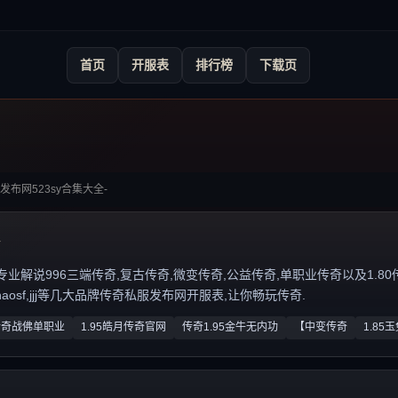
首页
开服表
排行榜
下载页
奇发布网523sy合集大全-
y
说996三端传奇,复古传奇,微变传奇,公益传奇,单职业传奇以及1.80传奇私服
zhaosf,jjj等几大品牌传奇私服发布网开服表,让你畅玩传奇.
传奇战佛单职业
1.95皓月传奇官网
传奇1.95金牛无内功
【中变传奇
1.85