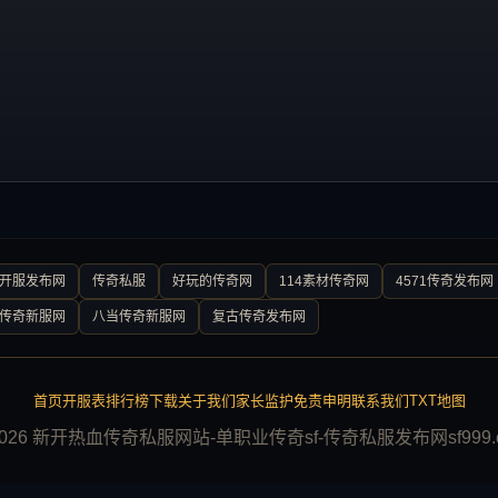
0开服发布网
传奇私服
好玩的传奇网
114素材传奇网
4571传奇发布网
传奇新服网
八当传奇新服网
复古传奇发布网
首页
开服表
排行榜
下载
关于我们
家长监护
免责申明
联系我们
TXT地图
2026 新开热血传奇私服网站-单职业传奇sf-传奇私服发布网sf999.