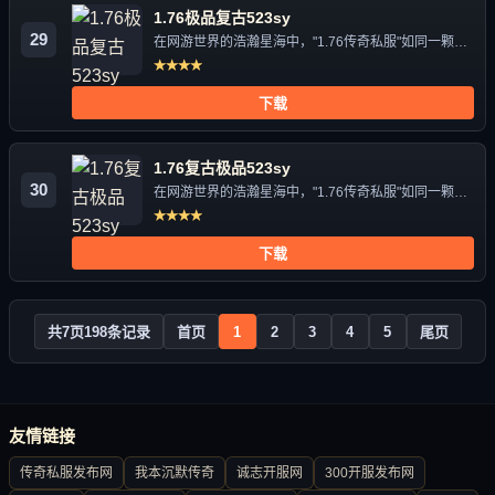
1.76极品复古523sy
29
在网游世界的浩瀚星海中，"1.76传奇私服"如同一颗独
特的星辰，...
★★★★
下载
1.76复古极品523sy
30
在网游世界的浩瀚星海中，"1.76传奇私服"如同一颗独
特的星辰，...
★★★★
下载
共
7
页
198
条记录
首页
1
2
3
4
5
尾页
友情链接
传奇私服发布网
我本沉默传奇
诚志开服网
300开服发布网