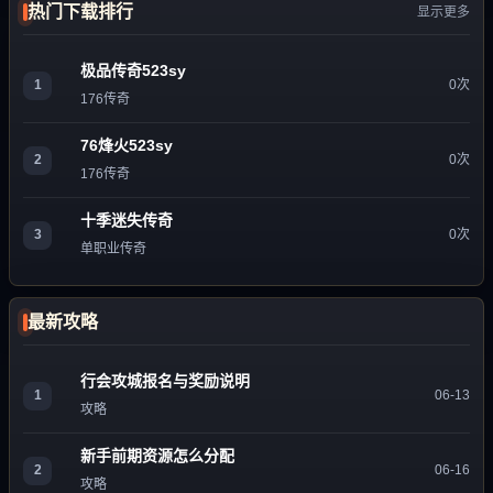
热门下载排行
显示更多
极品传奇523sy
1
0次
176传奇
76烽火523sy
2
0次
176传奇
十季迷失传奇
3
0次
单职业传奇
最新攻略
行会攻城报名与奖励说明
1
06-13
攻略
新手前期资源怎么分配
2
06-16
攻略