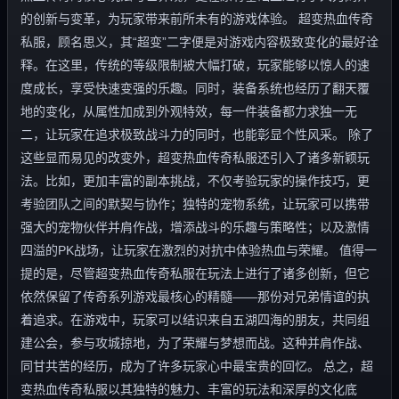
的创新与变革，为玩家带来前所未有的游戏体验。 超变热血传奇
私服，顾名思义，其“超变”二字便是对游戏内容极致变化的最好诠
释。在这里，传统的等级限制被大幅打破，玩家能够以惊人的速
度成长，享受快速变强的乐趣。同时，装备系统也经历了翻天覆
地的变化，从属性加成到外观特效，每一件装备都力求独一无
二，让玩家在追求极致战斗力的同时，也能彰显个性风采。 除了
这些显而易见的改变外，超变热血传奇私服还引入了诸多新颖玩
法。比如，更加丰富的副本挑战，不仅考验玩家的操作技巧，更
考验团队之间的默契与协作；独特的宠物系统，让玩家可以携带
强大的宠物伙伴并肩作战，增添战斗的乐趣与策略性；以及激情
四溢的PK战场，让玩家在激烈的对抗中体验热血与荣耀。 值得一
提的是，尽管超变热血传奇私服在玩法上进行了诸多创新，但它
依然保留了传奇系列游戏最核心的精髓——那份对兄弟情谊的执
着追求。在游戏中，玩家可以结识来自五湖四海的朋友，共同组
建公会，参与攻城掠地，为了荣耀与梦想而战。这种并肩作战、
同甘共苦的经历，成为了许多玩家心中最宝贵的回忆。 总之，超
变热血传奇私服以其独特的魅力、丰富的玩法和深厚的文化底